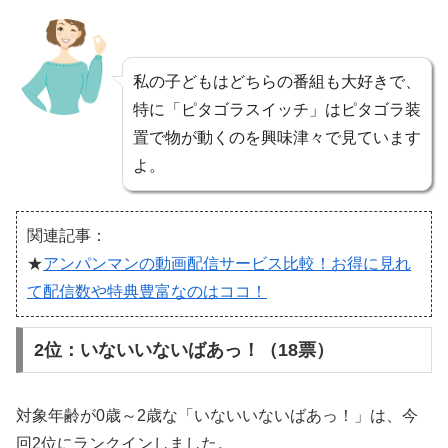
私の子どもはどちらの番組も大好きで、
特に「ピタゴラスイッチ」はピタゴラ装
置で物が動くのを興味津々で見ています
よ。
関連記事：
★
アンパンマンの動画配信サービス比較！お得に見れ
て配信数や特典豊富なのはココ！
2位：いないいないばあっ！（18票）
対象年齢が0歳～2歳な「いないいないばあっ！」は、今
回2位にランクインしました。