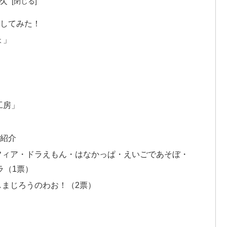
次
にしてみた！
ょ」
工房」
」
を紹介
フィア・ドラえもん・はなかっぱ・えいごであそぼ・
ラ（1票）
しまじろうのわお！（2票）