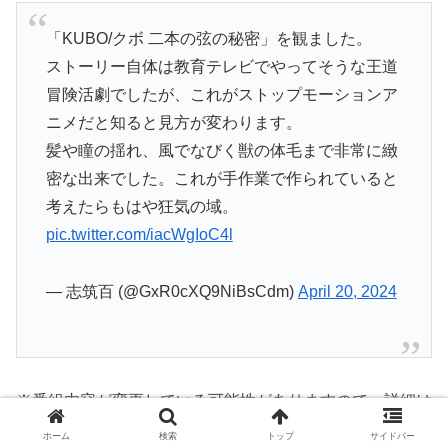
「KUBO/クボ 二本の弦の秘密」を観ました。
ストーリー自体は教育テレビでやってそうな王道
冒険活劇でしたが、これがストップモーションア
ニメだと知ると見方が変わります。
髪や瞳の揺れ、風でなびく獣の体毛まで非常に緻
密な出来でした。これが手作業で作られていると
考えたらもはや狂気の域。
pic.twitter.com/iacWgIoC4l
— 志筑百 (@GxR0cXQ9NiBsCdm)
April 20, 2024
※番組内容が変更している可能性がありますので、詳細は
NHK公式番組表
にてご確認ください。
ホーム
検索
トップ
サイドバー