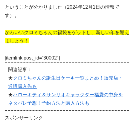
ということが分かりました（2024年12月1日の情報で
す）。
かわいいクロミちゃんの福袋をゲットし、新しい年を迎え
ましょう！
[itemlink post_id=”30002″]
関連記事：
★
クロミちゃんの誕生日ケーキ一覧まとめ！販売店・
通販購入先も
★
ハローキティ＆サンリオキャラクター福袋の中身を
ネタバレ予想！予約方法と購入方法も
スポンサーリンク