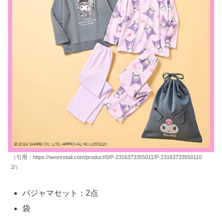
（引用：https://aeonretail.com/product/0/P-2316373355011/P-23163733550110
2/）
パジャマセット：2点
袋