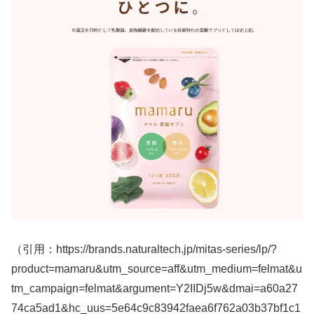
（引用：https://brands.naturaltech.jp/mitas-series/lp/?
product=mamaru&utm_source=aff&utm_medium=felmat&u
tm_campaign=felmat&argument=Y2IIDj5w&dmai=a60a27
74ca5ad1&hc_uus=5e64c9c83942faea6f762a03b37bf1c1