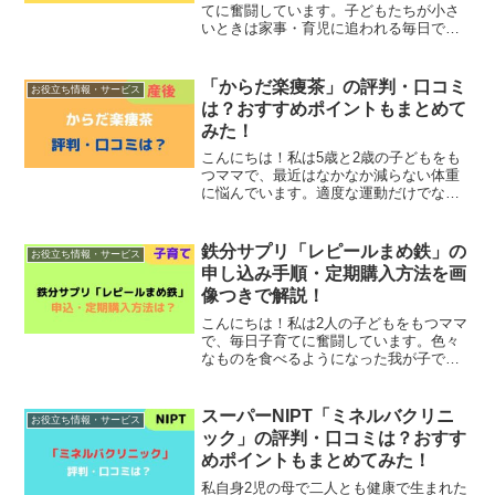
てに奮闘しています。子どもたちが小さ
いときは家事・育児に追われる毎日で、
つい自分のことは適当になってしまうこ
とも…。そんな人におすすめなのが、体
調ケアだけでなく母乳の栄養サポート成
「からだ楽痩茶」の評判・口コミ
お役立ち情報・サービス
分が含まれた産後サプリ「...
は？おすすめポイントもまとめて
みた！
こんにちは！私は5歳と2歳の子どもをも
つママで、最近はなかなか減らない体重
に悩んでいます。適度な運動だけでなく
食事の量を減らすことも心掛けています
が、美味しいものはついつい食べ過ぎて
しまうことも…。そんなときに見つけた
鉄分サプリ「レピールまめ鉄」の
お役立ち情報・サービス
のが、桑の葉やギムネマ...
申し込み手順・定期購入方法を画
像つきで解説！
こんにちは！私は2人の子どもをもつママ
で、毎日子育てに奮闘しています。色々
なものを食べるようになった我が子です
が、栄養バランスを考えた食事を作るの
が大変なことも…。そんな子どもの鉄分
不足に悩んでいる人におすすめなのが、
スーパーNIPT「ミネルバクリニ
お役立ち情報・サービス
オーガニック植物を原料...
ック」の評判・口コミは？おすす
めポイントもまとめてみた！
私自身2児の母で二人とも健康で生まれた