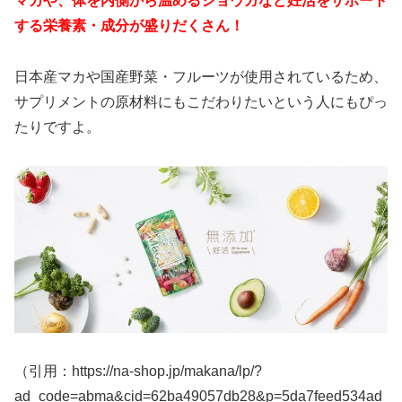
マカや、体を内側から温めるショウガなど妊活をサポート
する栄養素・成分が盛りだくさん！
日本産マカや国産野菜・フルーツが使用されているため、
サプリメントの原材料にもこだわりたいという人にもぴっ
たりですよ。
（引用：https://na-shop.jp/makana/lp/?
ad_code=abma&cid=62ba49057db28&p=5da7feed534ad