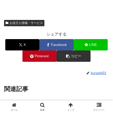
お役立ち情報・サービス
シェアする
X
Facebook
LINE
Pinterest
コピー
kurashi01
関連記事
葉酸サプリを辛口比較！妊活経験
お役立ち情報・サービス
のある私がコスパや成分でおすす
ホーム
検索
トップ
サイドバー