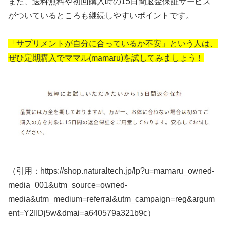
また、送料無料や初回購入時の15日間返金保証サービス
がついているところも継続しやすいポイントです。
「サプリメントが自分に合っているか不安」という人は、
ぜひ定期購入で
ママル(mamaru)
を試してみましょう！
（引用：https://shop.naturaltech.jp/lp?u=mamaru_owned-
media_001&utm_source=owned-
media&utm_medium=referral&utm_campaign=reg&argum
ent=Y2IIDj5w&dmai=a640579a321b9c）