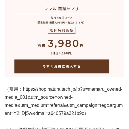
（引用：https://shop.naturaltech.jp/lp?u=mamaru_owned-
media_001&utm_source=owned-
media&utm_medium=referral&utm_campaign=reg&argum
ent=Y2IIDj5w&dmai=a640579a321b9c）