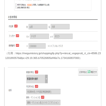
（引用：https://megumistory.jp/shopping/lp.php?p=nincal_vegepro&_rt_ck=8586.23
1201893576&fpc=29.19.365.b70526805ef46e7o.1734160837000）