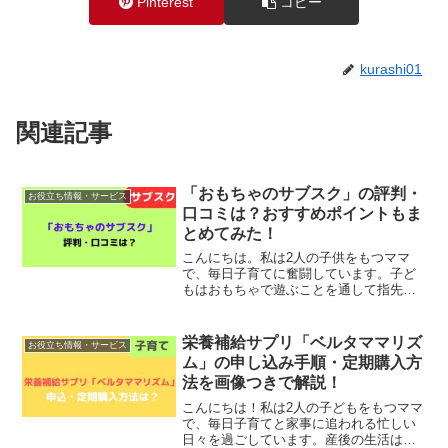
Pinterest
コピー
kurashi01
関連記事
「おもちゃのサブスク」の評判・
お役立ち情報・サービス
口コミは？おすすめポイントもま
とめてみた！
こんにちは。私は2人の子供をもつママ
で、毎日子育てに奮闘しています。子ど
もはおもちゃで遊ぶことを通して指先の
器用さや集中力、想像力を育んでいきま
すが、全てのおもちゃを購入することは
できないですよね…。そんなときにオス
栄養補給サプリ「ベルタママリズ
お役立ち情報・サービス
スメなのが、月齢に合った...
ム」の申し込み手順・定期購入方
法を画像つきで解説！
こんにちは！私は2人の子どもをもつママ
で、毎日子育てと家事に追われる忙しい
日々を過ごしています。産後の生活は子