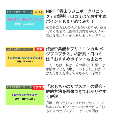
どもにかかりきりになるため、ゆっくり
体を休めることができないと悩んでいる
お母さんも珍しくありません。そんなと
NIPT「青山ラジュボークリニッ
お役立ち情報・サービス
きに見つけたのが、エネ...
ク」の評判・口コミは？おすすめ
ポイントもまとめてみた！
私自身にも2人の子どもがいますが、生ま
れてくるまでは染色体の異常がないか不
安になることも多々ありました。赤ちゃ
んの染色体異常を調べる検査をNIPTと言
い、受ける人は年々増加している傾向に
あります。そんな人におすすめなのが、
妊娠中葉酸サプリ「ニンカル ベ
お役立ち情報・サービス
土日も検査を受ける...
ジプロプラス」の評判・口コミ
は？おすすめポイントもまとめて
みた！
こんにちは。私は二児の母で、妊活中は
葉酸サプリを活用していました。妊娠中
はお母さんを通して赤ちゃんに栄養が運
ばれるため、食事内容や栄養バランスに
ついて母親教室などでも指導をされま
す。そんなときにおすすめなのが、オー
「おもちゃのサブスク」の退会・
お役立ち情報・サービス
ガニックレモン由来の天然葉...
解約方法を画像つきでわかりやす
く解説！
月齢に合ったおもちゃだけでなく、中古
絵本のプレゼントがついたサービス「お
もちゃのサブスク」。そこで今回は、