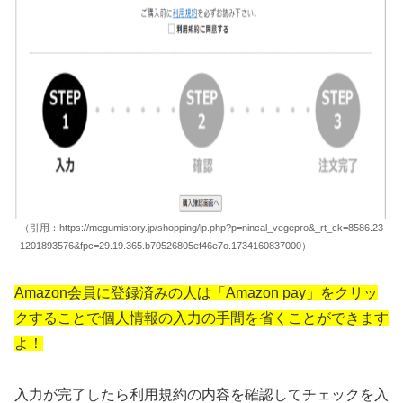
（引用：https://megumistory.jp/shopping/lp.php?p=nincal_vegepro&_rt_ck=8586.23
1201893576&fpc=29.19.365.b70526805ef46e7o.1734160837000）
Amazon会員に登録済みの人は「Amazon pay」をクリッ
クすることで個人情報の入力の手間を省くことができます
よ！
入力が完了したら利用規約の内容を確認してチェックを入