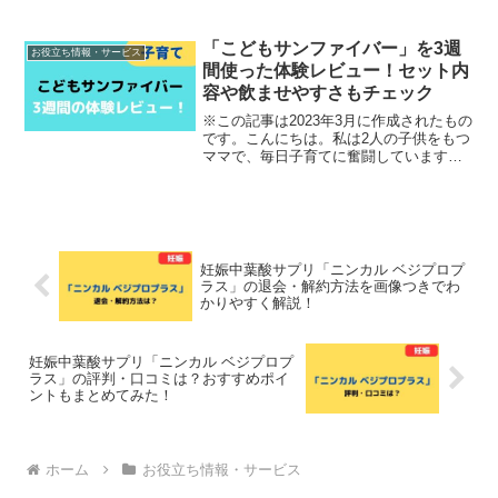
「おもちゃのサブスク」の退会・解約方
法を画像つきでわかりやすく解説しま
す！具体的な退会・解約の手続きはおも
「こどもサンファイバー」を3週
お役立ち情報・サービス
ちゃのサブスク公式サイトにア...
間使った体験レビュー！セット内
容や飲ませやすさもチェック
※この記事は2023年3月に作成されたもの
です。こんにちは。私は2人の子供をもつ
ママで、毎日子育てに奮闘しています。
下の子はお腹がすっきりしないことが多
く、顔を真っ赤にして泣きながら辛そう
にしていることも…。水分量や食べる食
材などにも気をつ...
妊娠中葉酸サプリ「ニンカル ベジプロプ
ラス」の退会・解約方法を画像つきでわ
かりやすく解説！
妊娠中葉酸サプリ「ニンカル ベジプロプ
ラス」の評判・口コミは？おすすめポイ
ントもまとめてみた！
ホーム
お役立ち情報・サービス