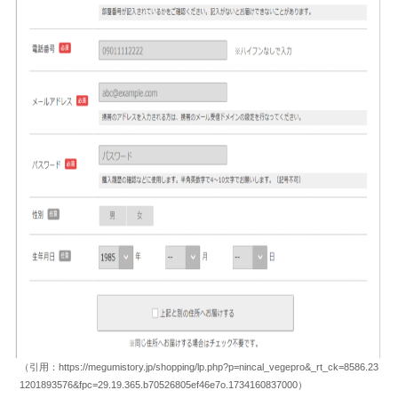
（引用：https://megumistory.jp/shopping/lp.php?p=nincal_vegepro&_rt_ck=8586.23
1201893576&fpc=29.19.365.b70526805ef46e7o.1734160837000）