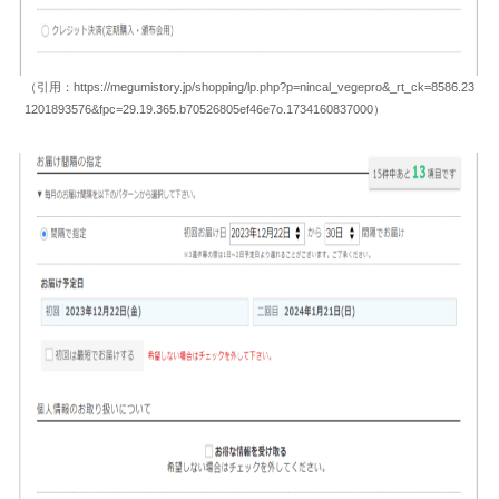
（引用：https://megumistory.jp/shopping/lp.php?p=nincal_vegepro&_rt_ck=8586.23
1201893576&fpc=29.19.365.b70526805ef46e7o.1734160837000）