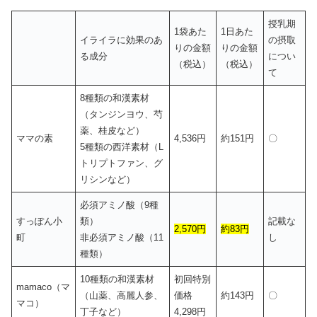
授乳期
1袋あた
1日あた
イライラに効果のあ
の摂取
りの金額
りの金額
る成分
につい
（税込）
（税込）
て
8種類の和漢素材
（タンジンヨウ、芍
薬、桂皮など）
ママの素
4,536円
約151円
〇
5種類の西洋素材（L
トリプトファン、グ
リシンなど）
必須アミノ酸（9種
すっぽん小
類）
記載な
2,570円
約83円
町
非必須アミノ酸（11
し
種類）
10種類の和漢素材
初回特別
mamaco（マ
（山薬、高麗人参、
価格
約143円
〇
マコ）
丁子など）
4,298円