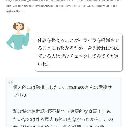
eb8131e615f56e9a2193d9356&link_code_ak=1104L.1.T31CO&referer=t.afi-b.co
m%2F#form）
体調を整えることがイライラを軽減させ
ることにも繋がるため、育児疲れに悩ん
でいる人はぜひチェックしてみてくださ
いね。
個人的には激推ししたい、mamacoさんの産後サ
プリ🌻
私は特にお世話+寝不足で（健康的な食事！）み
たいなのは作る気力も体力もなかったから、この