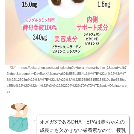
（引用：https://belta-shop.jp/shopping/lp.php?p=belta_mamarhythm_1&adcd=afib7
2hdpst&argument=Day5axK4&dmai=a601b556b1584b&fil=%7B%22pr%22%3A%7
B%22f12603m%22%3A%7B%22clk%22%3A%22f3758935155138810c1be5839cc
d356e%22%2C%22ym%22%3A%22202204%22%7D%7D%7D&guid=ON#tab-are
a）
オメガ3であるDHA・EPAは赤ちゃんの
成長にも欠かせない栄養素なので、授乳