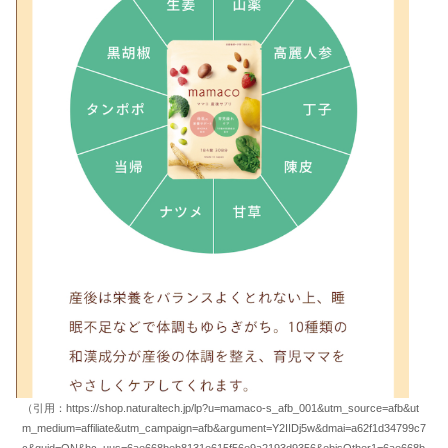
（引用：https://shop.naturaltech.jp/lp?u=mamaco-s_afb_001&utm_source=afb&ut
m_medium=affiliate&utm_campaign=afb&argument=Y2IIDj5w&dmai=a62f1d34799c7
c&guid=ON&hc_uus=6ae668beb8131e615f56e9a2193d9356&ebisOther1=6ae668b