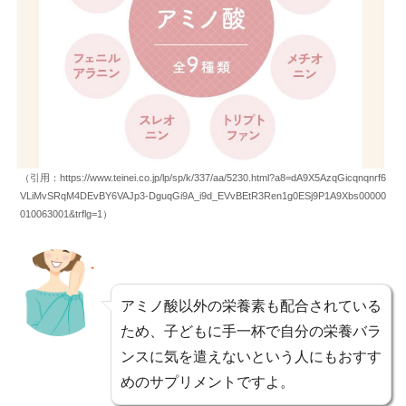
（引用：https://www.teinei.co.jp/lp/sp/k/337/aa/5230.html?a8=dA9X5AzqGicqnqnrf6
VLiMvSRqM4DEvBY6VAJp3-DguqGi9A_i9d_EVvBEtR3Ren1g0ESj9P1A9Xbs00000
010063001&trflg=1）
アミノ酸以外の栄養素も配合されている
ため、子どもに手一杯で自分の栄養バラ
ンスに気を遣えないという人にもおすす
めのサプリメントですよ。