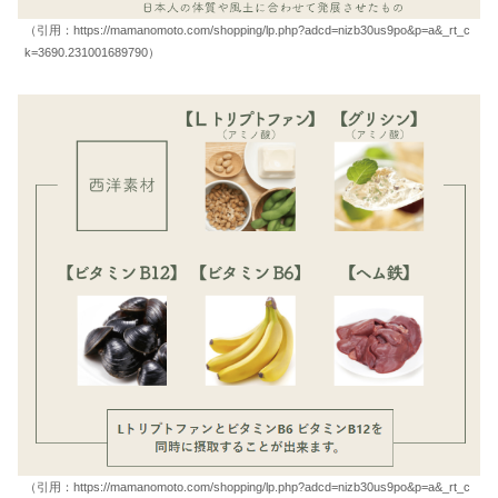
（引用：https://mamanomoto.com/shopping/lp.php?adcd=nizb30us9po&p=a&_rt_c
k=3690.231001689790）
（引用：https://mamanomoto.com/shopping/lp.php?adcd=nizb30us9po&p=a&_rt_c