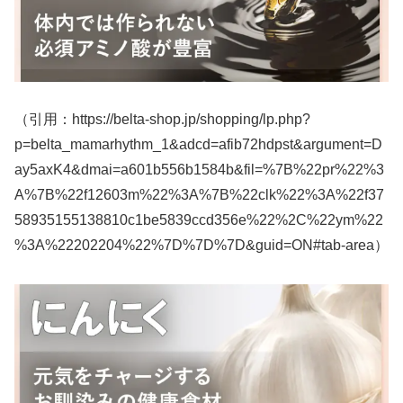
（引用：https://belta-shop.jp/shopping/lp.php?
p=belta_mamarhythm_1&adcd=afib72hdpst&argument=D
ay5axK4&dmai=a601b556b1584b&fil=%7B%22pr%22%3
A%7B%22f12603m%22%3A%7B%22clk%22%3A%22f37
58935155138810c1be5839ccd356e%22%2C%22ym%22
%3A%22202204%22%7D%7D%7D&guid=ON#tab-area）