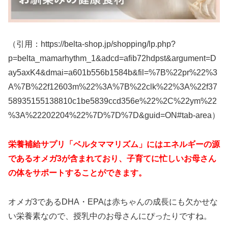
（引用：https://belta-shop.jp/shopping/lp.php?
p=belta_mamarhythm_1&adcd=afib72hdpst&argument=D
ay5axK4&dmai=a601b556b1584b&fil=%7B%22pr%22%3
A%7B%22f12603m%22%3A%7B%22clk%22%3A%22f37
58935155138810c1be5839ccd356e%22%2C%22ym%22
%3A%22202204%22%7D%7D%7D&guid=ON#tab-area）
栄養補給サプリ「ベルタママリズム」にはエネルギーの源
であるオメガ3が含まれており、子育てに忙しいお母さん
の体をサポートすることができます。
オメガ3であるDHA・EPAは赤ちゃんの成長にも欠かせな
い栄養素なので、授乳中のお母さんにぴったりですね。