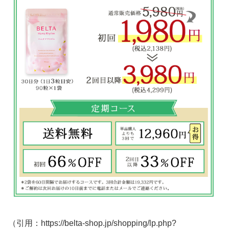
（引用：https://belta-shop.jp/shopping/lp.php?