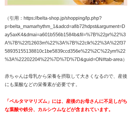
（引用：https://belta-shop.jp/shopping/lp.php?
p=belta_mamarhythm_1&adcd=afib72hdpst&argument=D
ay5axK4&dmai=a601b556b1584b&fil=%7B%22pr%22%3
A%7B%22f12603m%22%3A%7B%22clk%22%3A%22f37
58935155138810c1be5839ccd356e%22%2C%22ym%22
%3A%22202204%22%7D%7D%7D&guid=ON#tab-area）
赤ちゃんは母乳から栄養を摂取して大きくなるので、産後
にも葉酸などの栄養素が必要です。
「ベルタママリズム」には、産後のお母さんに不足しがち
な葉酸や鉄分、カルシウムなどが含まれています。