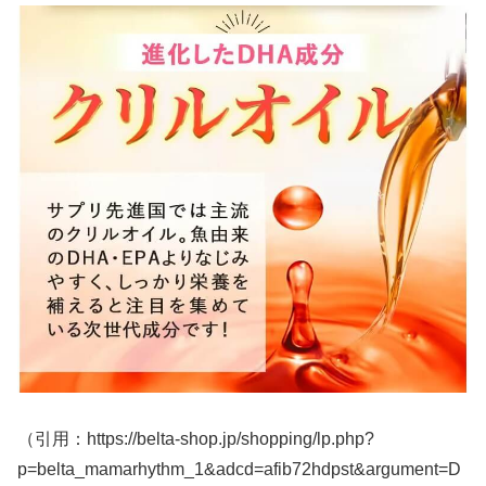
（引用：https://belta-shop.jp/shopping/lp.php?
p=belta_mamarhythm_1&adcd=afib72hdpst&argument=D