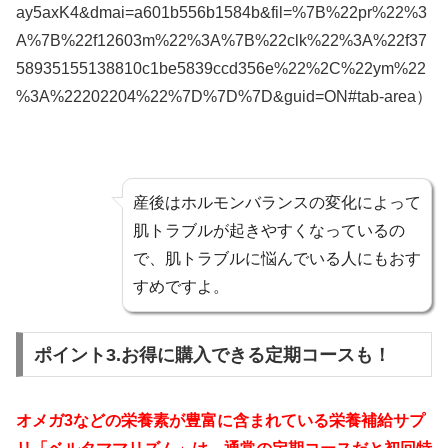
ay5axK4&dmai=a601b556b1584b&fil=%7B%22pr%22%3
A%7B%22f12603m%22%3A%7B%22clk%22%3A%22f37
58935155138810c1be5839ccd356e%22%2C%22ym%22
%3A%22202204%22%7D%7D%7D&guid=ON#tab-area）
産後はホルモンバランスの変化によって
肌トラブルが起きやすくなっているの
で、肌トラブルに悩んでいる人にもおす
すめですよ。
ポイント3.お得に購入できる定期コースも！
オメガ3などの栄養素が豊富に含まれている栄養補給サプ