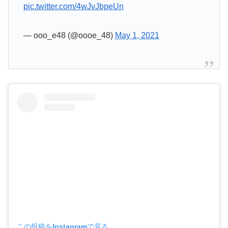
pic.twitter.com/4wJvJbpeUn
— ooo_e48 (@oooe_48)
May 1, 2021
この投稿をInstagramで見る