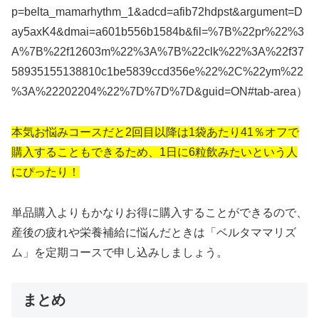
p=belta_mamarhythm_1&adcd=afib72hdpst&argument=D
ay5axK4&dmai=a601b556b1584b&fil=%7B%22pr%22%3
A%7B%22f12603m%22%3A%7B%22clk%22%3A%22f37
58935155138810c1be5839ccd356e%22%2C%22ym%22
%3A%22202204%22%7D%7D%7D&guid=ON#tab-area）
本気お悩みコースだと2回目以降は1袋あたり41％オフで
購入することもできるため、1日に6粒飲みたいという人
にぴったり！
単品購入よりもかなりお得に購入することができるので、
産後の疲れや栄養補給に悩んだときは
「ベルタママリズ
ム」を定期コースで申し込みしましょう。
まとめ