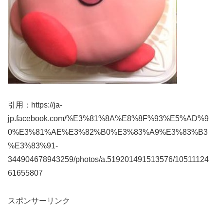
引用：https://ja-
jp.facebook.com/%E3%81%8A%E8%8F%93%E5%AD%9
0%E3%81%AE%E3%82%B0%E3%83%A9%E3%83%B3
%E3%83%91-
344904678943259/photos/a.519201491513576/10511124
61655807
スポンサーリンク