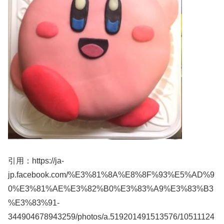
引用：https://ja-
jp.facebook.com/%E3%81%8A%E8%8F%93%E5%AD%9
0%E3%81%AE%E3%82%B0%E3%83%A9%E3%83%B3
%E3%83%91-
344904678943259/photos/a.519201491513576/10511124