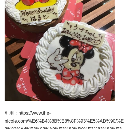
引用：https://www.the-
nicole.com/%E6%B4%8B%E8%8F%93%E5%AD%90/%E