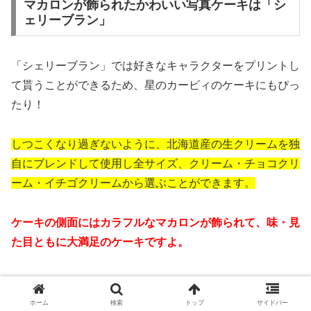
マカロンが飾られたかわいい写真ケーキは「シ
ェリーブラン」
「シェリーブラン」では好きなキャラクターをプリントし
て貰うことができるため、星のカービィのケーキにもぴっ
たり！
しつこくなり過ぎないように、北海道産の生クリームを独
自にブレンドして使用し全サイズ、クリーム・チョコクリ
ーム・イチゴクリームから選ぶことができます。
ケーキの側面にはカラフルなマカロンが飾られて、味・見
た目ともに大満足のケーキですよ。
値段：4,060円（税込）～
サイズ：4号（12cm）～
ホーム
検索
トップ
サイドバー