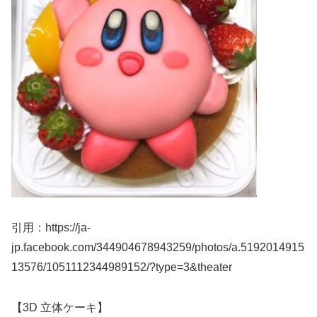
引用：https://ja-
jp.facebook.com/344904678943259/photos/a.5192014915
13576/1051112344989152/?type=3&theater
【3D 立体ケーキ】