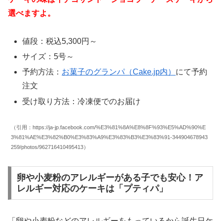
選べますよ。
値段：税込5,300円～
サイズ：5号～
予約方法：
お菓子のグランパ（Cake.jp内）
にて予約
注文
受け取り方法：冷凍便でのお届け
（引用：https://ja-jp.facebook.com/%E3%81%8A%E8%8F%93%E5%AD%90%E
3%81%AE%E3%82%B0%E3%83%A9%E3%83%B3%E3%83%91-344904678943
259/photos/962716410495413）
卵や小麦粉のアレルギーがある子でも安心！ア
レルギー対応のケーキは「プティパ」
「卵や小麦粉などのアレルギーをもっているから誕生日ケ