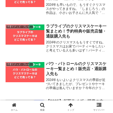
2024年も早いもので、もうすぐクリスマ
スがやってきますね。「しまじろう」の
作品は、小さいお子さんに大人気で「今
年のクリスマスはしまじろうのケーキを
用意したい！」と思っているお父さん・
お母さんも多いのではないでしょうか？
ラブライブのクリスマスケーキ一
子育てグッズ・プレゼント
そこで今回は、「しま...
覧まとめ！予約特典や販売店舗・
通販購入先も
2024年のクリスマスももうすぐですね。
クリスマスはお家でパーティーをしたい
と考えている人も多いはず！パーティー
に欠かせないクリスマスケーキにぴった
りなのが、アイドルになって夢を叶えて
いく女の子に大人気な「ラブライブ！」
パウ・パトロールのクリスマスケ
子育てグッズ・プレゼント
のケーキです！そこで...
ーキ一覧まとめ！販売店・通販購
入先も
2024年もいよいよクリスマスの季節が近
づいてきましたが、プレゼントやケーキ
の準備は進んでいますか？今年のクリス
マスは、子どもから大人気！個性的な子
犬のチーム「パウ・パトロール」のクリ
スマスケーキでパーティーを盛り上げた
【2025】仮面ライダー福袋の中
子育てグッズ・プレゼント
い！」と思っている人...
身をネタバレ予想！予約方法と購
ホーム
検索
トップ
サイドバー
入方法も