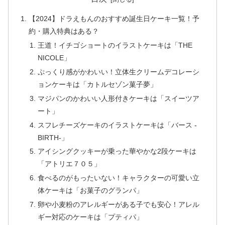
【2024】ドラえもんのおすすめ誕生日ケーキ一覧！予
約・購入特典はある？
王道！イチゴショートのイラストケーキは「THE
NICOLE」
ぷっくり感がかわいい！立体生クリームデコレーシ
ョンケーキは「カトルセゾン菓子夢」
マジパンのかわいい人形付きケーキは「スイーツア
ート」
スフレチーズケーキのイラストケーキは「バース -
BIRTH-」
アイシングクッキーが乗った華やかな2段ケーキは
「アトリエ７０５」
食べるのがもったいない！キャラクターの可愛い立
体ケーキは「お菓子のグランパ」
卵や小麦粉のアレルギーがある子でも安心！アレル
ギー対応のケーキは「プティパ」