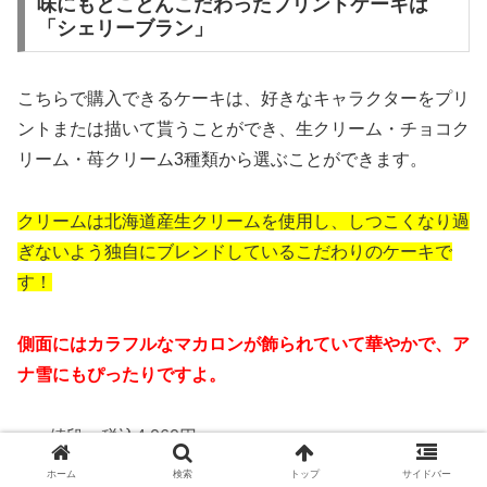
味にもとことんこだわったプリントケーキは
「シェリーブラン」
こちらで購入できるケーキは、好きなキャラクターをプリ
ントまたは描いて貰うことができ、生クリーム・チョコク
リーム・苺クリーム3種類から選ぶことができます。
クリームは北海道産生クリームを使用し、しつこくなり過
ぎないよう独自にブレンドしているこだわりのケーキで
す！
側面にはカラフルなマカロンが飾られていて華やかで、ア
ナ雪にもぴったりですよ。
値段：税込4,060円～
サイズ：4号（12cm）～
ホーム
検索
トップ
サイドバー