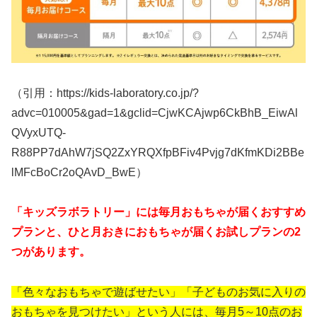
（引用：https://kids-laboratory.co.jp/?
advc=010005&gad=1&gclid=CjwKCAjwp6CkBhB_EiwAl
QVyxUTQ-
R88PP7dAhW7jSQ2ZxYRQXfpBFiv4Pvjg7dKfmKDi2BBe
lMFcBoCr2oQAvD_BwE）
「キッズラボラトリー」には毎月おもちゃが届くおすすめ
プランと、ひと月おきにおもちゃが届くお試しプランの2
つがあります。
「色々なおもちゃで遊ばせたい」「子どものお気に入りの
おもちゃを見つけたい」という人には、毎月5～10点のお