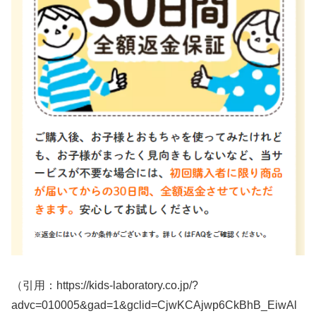
（引用：https://kids-laboratory.co.jp/?
advc=010005&gad=1&gclid=CjwKCAjwp6CkBhB_EiwAl