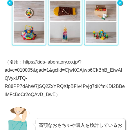
（引用：https://kids-laboratory.co.jp/?
advc=010005&gad=1&gclid=CjwKCAjwp6CkBhB_EiwAl
QVyxUTQ-
R88PP7dAhW7jSQ2ZxYRQXfpBFiv4Pvjg7dKfmKDi2BBe
lMFcBoCr2oQAvD_BwE）
高額なおもちゃや購入を検討しているお