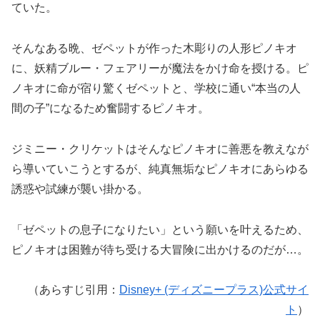
ていた。
そんなある晩、ゼペットが作った木彫りの人形ピノキオ
に、妖精ブルー・フェアリーが魔法をかけ命を授ける。ピ
ノキオに命が宿り驚くゼペットと、学校に通い“本当の人
間の子”になるため奮闘するピノキオ。
ジミニー・クリケットはそんなピノキオに善悪を教えなが
ら導いていこうとするが、純真無垢なピノキオにあらゆる
誘惑や試練が襲い掛かる。
「ゼペットの息子になりたい」という願いを叶えるため、
ピノキオは困難が待ち受ける大冒険に出かけるのだが…。
（あらすじ引用：
Disney+ (ディズニープラス)公式サイ
ト
）