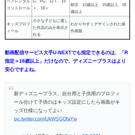
ペアレンタル
G、PG、12＋、15
助言、12歳以上、15歳以上、18
コントロール
＋、18＋
歳以上
小さな子どもに適し
キッズプロフ
わかりやすくデザインされた操
た作品のみが表示さ
ィール
作画面
れる
動画配信サービス大手U-NEXTでも指定できるのは、「R
指定＝18歳以上」だけなので、ディズニープラスはより
安心ですよね。
新ディズニープラス、自分用と子供用のプロフィ
ール分けて子供のはキッズ設定にしたら画面がキ
ッズ仕様になってよい
pic.twitter.com/UkWSGOfaYw