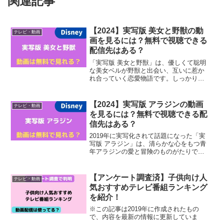
関連記事
【2024】実写版 美女と野獣の動
テレビ・動画
画を見るには？無料で視聴できる
配信先はある？
「実写版 美女と野獣」は、優しくて聡明
な美女ベルが野獣と出会い、互いに惹か
れ合っていく恋愛物語です。しっかり者
のベルに憧れる女性は多く、子どもだけ
でなく大人も一緒に楽しむことができる
と話題になっています。そこで今回は、
【2024】実写版 アラジンの動画
テレビ・動画
「実写版 美女と野獣」...
を見るには？無料で視聴できる配
信先はある？
2019年に実写化されて話題になった「実
写版 アラジン」は、清らかな心をもつ青
年アラジンの愛と冒険のものがたりで
す。子どものころにアニメ映画「アラジ
ン」を見たというお母さん・お父さんも
多く、家族みんなで楽しむことができる
【アンケート調査済】子供向け人
テレビ・動画
と話題になっています...
気おすすめテレビ番組ランキング
を紹介！
※この記事は2019年に作成されたもの
で、内容を最新の情報に更新していま