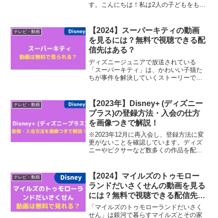
す。こんにちは！私は2人の子どもをもつ
ママで、毎日子育てに奮闘しています。
子どもの成長で驚くことがたくさんあり
ますが、子ども向けアニメ・番組の多さ
【2024】スーパーキティの動画
テレビ・動画
にもびっくりしました！...
を見るには？無料で視聴できる配
信先はある？
ディズニージュニアで放送されている
「スーパーキティ」は、かわいい子猫た
ちが事件を解決していくストーリーで
す。かわいい子猫たちが登場しますが、
アクション満載なのもあって子どもに大
人気！そこで今回は、「スーパーキテ
【2023年】Disney+ (ディズニー
テレビ・動画
ィ」が見れる動画配信サービスを...
プラス)の登録方法・入会の仕方
を画像つきで解説！
※2023年12月に再入会し、登録方法に変
更がないことを確認しています。ディズ
ニーやピクサーなど数多くの作品を配信
しているディズニープラス。 今回は
「Disney+ （ディズニープラス）」の登
録方法・入会の仕方を画像つきで解説し
【2024】マイルズのトゥモロー
テレビ・動画
ていきます。...
ランドだいさくせんの動画を見る
には？無料で視聴できる配信先は
ある？
「マイルズのトゥモローランドだいさく
せん」は銀河で暮らすマイルズとその家