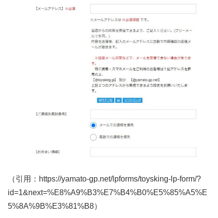
（引用：https://yamato-gp.net/lpforms/toysking-lp-form/?
id=1&next=%E8%A9%B3%E7%B4%B0%E5%85%A5%E
5%8A%9B%E3%81%B8）