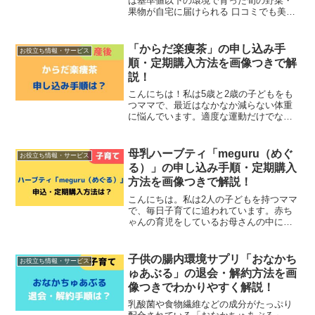
は基準値以下の環境で育った旬の野菜・
果物が自宅に届けられる 口コミでも美味
しいと評判で、8年連続ミシュラン二つ星
の京都料亭でも絶賛されるほどポテンシ
ャルの高い素材ばかり 注文とフィードバ
「からだ楽痩茶」の申し込み手
お役立ち情報・サービス
ックを繰り返すこ...
順・定期購入方法を画像つきで解
説！
こんにちは！私は5歳と2歳の子どもをも
つママで、最近はなかなか減らない体重
に悩んでいます。適度な運動だけでなく
食事の量を減らすことも心掛けています
が、美味しいものはついつい食べ過ぎて
しまうことも…。そんなときに見つけた
母乳ハーブティ「meguru（めぐ
お役立ち情報・サービス
のが、桑の葉やギムネマ...
る）」の申し込み手順・定期購入
方法を画像つきで解説！
こんにちは。私は2人の子どもを持つママ
で、毎日子育てに追われています。赤ち
ゃんの育児をしているお母さんの中に
は、母乳について悩みを抱えている人も
珍しくありません。そんなときにおすす
めなのが、厳選された10種類のハーブが
子供の腸内環境サプリ「おなかち
お役立ち情報・サービス
配合された母乳ハーブテ...
ゅあぶる」の退会・解約方法を画
像つきでわかりやすく解説！
乳酸菌や食物繊維などの成分がたっぷり