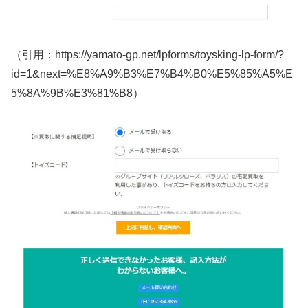
（引用：https://yamato-gp.net/lpforms/toysking-lp-form/?
id=1&next=%E8%A9%B3%E7%B4%B0%E5%85%A5%E
5%8A%9B%E3%81%B8）