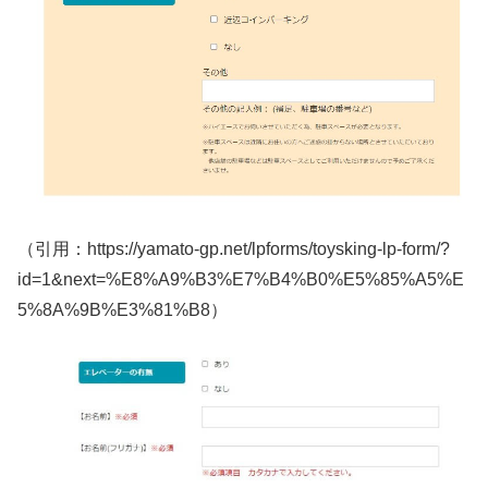
（引用：https://yamato-gp.net/lpforms/toysking-lp-form/?
id=1&next=%E8%A9%B3%E7%B4%B0%E5%85%A5%E
5%8A%9B%E3%81%B8）