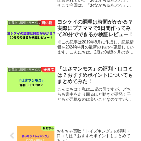
配合されている「おなかちゅあぶる」。
そこで今回は、「おなかちゅあぶる」の
退会・解約方法を画像つきでわかりやす
く解説します！具体的な退会・解約の手
続きはおなかちゅあぶる公式サイトにア
ヨシケイの調理は時間がかかる？
お役立ち情報・サービス
クセス電話にて退会・解約...
実際にプチママで5日間作ってみ
て20分でできるか検証レビュー！
※この記事は2019年8月に作成し、記載情
報を2024年4月の最新のものへ更新してい
ます。こんにちは。2歳と0歳8ヶ月の赤ち
ゃんの子を持つ、ルルンです。妊娠中に
切迫早産となったことを機にヨシケイを
使い始め、振り返ると11ヶ月が経ってい
「はさマンモス」の評判・口コミ
お役立ち情報・サービス
ました...
は？おすすめポイントについても
まとめてみた！
こんにちは！私は二児の母ですが、どち
らも家中を走り回るほど動きが活発！子
どもが元気なのは良いことなのですが、
その反面どこかで怪我をしないか不安に
感じる毎日です。家の中で引き起こす怪
我は様々ですが、大きな怪我だとドアに
指を挟んで切断・骨折して...
おもちゃ買取「トイズキング」の評判・
口コミは？おすすめポイントもまとめて
みた！