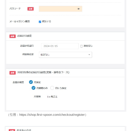
（引用：https://shop.first-spoon.com/checkout/register）