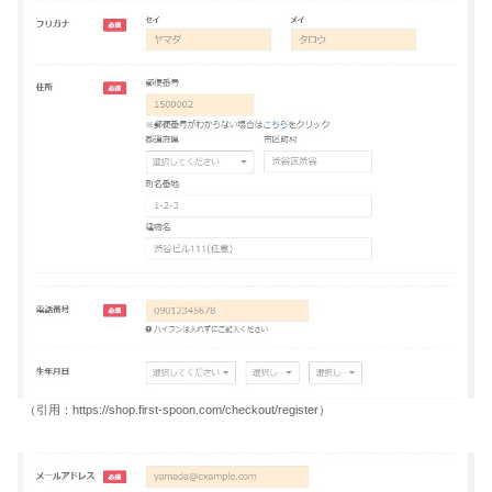
（引用：https://shop.first-spoon.com/checkout/register）