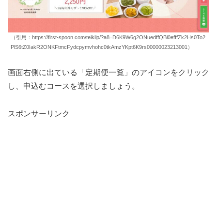
（引用：https://first-spoon.com/teikilp/?a8=D6K9W6g2ONuedffQBl0efffZk2Hs0To2
PlS6tZ0IakR2ONKFtmcFydcpymvhohc0tkAmzYKpt6K9rs00000023213001）
画面右側に出ている「定期便一覧」のアイコンをクリック
し、申込むコースを選択しましょう。
スポンサーリンク