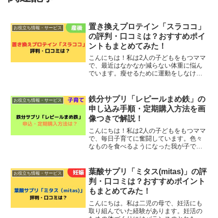
置き換えプロテイン「スラココ」
お役立ち情報・サービス
の評判・口コミは？おすすめポイ
ントもまとめてみた！
こんにちは！私は2人の子どもをもつママ
で、最近はなかなか減らない体重に悩ん
でいます。瘦せるために運動をしなけれ
ばと思いつつも家事や子育てに追われて
自由な時間を作ることができず、ストレ
ス解消のためについつい食べ過ぎてしま
鉄分サプリ「レピールまめ鉄」の
お役立ち情報・サービス
うことも…。そんなとき...
申し込み手順・定期購入方法を画
像つきで解説！
こんにちは！私は2人の子どもをもつママ
で、毎日子育てに奮闘しています。色々
なものを食べるようになった我が子です
が、栄養バランスを考えた食事を作るの
が大変なことも…。そんな子どもの鉄分
不足に悩んでいる人におすすめなのが、
葉酸サプリ「ミタス(mitas)」の評
お役立ち情報・サービス
オーガニック植物を原料...
判・口コミは？おすすめポイント
もまとめてみた！
こんにちは。私は二児の母で、妊活にも
取り組んでいた経験があります。妊活の