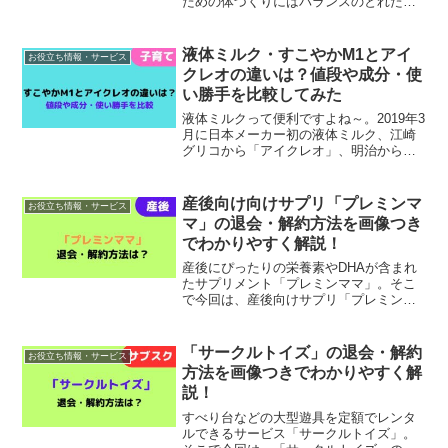
ための体づくりにはバランスのとれた食
事や適度な運動だけでなく、血流を良く
して体が冷えるのを防ぐことも大切で
す。「冷え」というと寒い冬の時期だけ
液体ミルク・すこやかM1とアイ
お役立ち情報・サービス
気をつければ良いと思われが...
クレオの違いは？値段や成分・使
い勝手を比較してみた
液体ミルクって便利ですよね～。2019年3
月に日本メーカー初の液体ミルク、江崎
グリコから「アイクレオ」、明治から
「ほほえみ」が発売され、災害時だけで
なく外出先や調乳の手間を省きたいとい
うときにも大活躍と話題になりました。
産後向け向けサプリ「プレミンマ
お役立ち情報・サービス
雪印ビーンスタークか...
マ」の退会・解約方法を画像つき
でわかりやすく解説！
産後にぴったりの栄養素やDHAが含まれ
たサプリメント「プレミンママ」。そこ
で今回は、産後向けサプリ「プレミンマ
マ」の退会・解約方法を画像つきでわか
りやすく解説します！具体的な退会・解
約の手続きは、 プレミンママ公式サイト
「サークルトイズ」の退会・解約
お役立ち情報・サービス
にアクセス 電話・メ...
方法を画像つきでわかりやすく解
説！
すべり台などの大型遊具を定額でレンタ
ルできるサービス「サークルトイズ」。