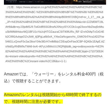
（引用：https://www.amazon.co.jp/%E3%82%A6%E3%82%A9%E3%83%BC%E
3%83%AA%E3%83%BC-%E5%90%B9%E6%9B%BF%E7%89%88-%E8%8D%8
9%E5%88%88%E6%AD%A3%E9%9B%84/dp/B00H972XBQ/ref=sr_1_1?__mk_ja
_JP=%E3%82%AB%E3%82%BF%E3%82%AB%E3%83%8A&crid=12ZM0WT19L
AH8&dib=eyJ2IjoiMSJ9.ToiGkllR6SGBrwNJ0NzyISYJCDk1xgt23ooxNbZbwj5nMtu
uSklWMAHduvWQ1BFU1xYuUcjHTOZauzaCStT908URo_f5F-lZrxhDIApTxGtG4E
b2C89l1AuhppOZnJbW_tIj3PgLa6b5sK_YXtw2aNvganxHx_GMtO5r5Yva1ADZFtw
546GLxQmoF0v2ar2IkwY34e3IErH7mlM8dzCDEepDnFbw3CBP-6QK8x1EApE.AZ
sNtdl1yRhBW9uTMA6-bvK–iKFyLh8WoUUJ9QfNjI&dib_tag=se&keywords=%E3%
82%A6%E3%82%A9%E3%83%BC%E3%83%AA%E3%83%BC&qid=1710730534
&s=instant-video&sprefix=%E3%82%A6%E3%82%A9%E3%83%BC%E3%83%A
A%E3%83%BC%2Cinstant-video%2C186&sr=1-1）
Amazonでは、「ウォーリー」をレンタル料金400円（税
込）で視聴することができます。
Amazonのレンタルは視聴開始から48時間で終了するの
で、視聴時間に注意が必要です。