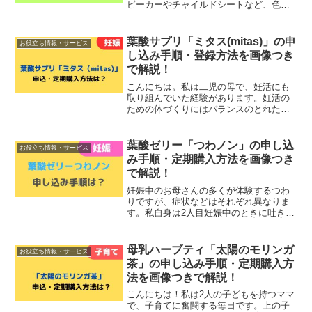
ビーカーやチャイルドシートなど、色々
なベビー用品・おもちゃを買い揃えまし
た。しかし、ベビー用品によっては短い
期間しか使用しないものや、子どもの成
葉酸サプリ「ミタス(mitas)」の申
お役立ち情報・サービス
長によって使えなくなって...
し込み手順・登録方法を画像つき
で解説！
こんにちは。私は二児の母で、妊活にも
取り組んでいた経験があります。妊活の
ための体づくりにはバランスのとれた食
事や適度な運動だけでなく、血流を良く
して体が冷えるのを防ぐことも大切で
す。「冷え」というと寒い冬の時期だけ
葉酸ゼリー「つわノン」の申し込
お役立ち情報・サービス
気をつければ良いと思われが...
み手順・定期購入方法を画像つき
で解説！
妊娠中のお母さんの多くが体験するつわ
りですが、症状などはそれぞれ異なりま
す。私自身は2人目妊娠中のときに吐きつ
わりが酷く、食べて吐いてを繰り返して
入院したことも…。そんな人におすすめ
なのが、ビタミンＢ6や葉酸などの成分が
母乳ハーブティ「太陽のモリンガ
お役立ち情報・サービス
含まれたゼリー「つわ...
茶」の申し込み手順・定期購入方
法を画像つきで解説！
こんにちは！私は2人の子どもを持つママ
で、子育てに奮闘する毎日です。上の子