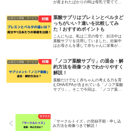
が産まれたばかりの時は母乳で育ててい
ましたが、体重の増えが良くなかったた
めミルクも活用していました。そんな時
におすすめなのが、90種類以上の栄養素
葉酸サプリはプレミンとベルタど
お役立ち情報・サービス
がたっぷり含まれた母...
っちがいい？違いを比較してみ
た！おすすめポイントも
こんにちは。私は二児の母で、妊活中は
葉酸サプリを活用していました。妊娠中
はお母さんを通して赤ちゃんに栄養が運
ばれるため、食事だけでなくサプリメン
トを活用して栄養を補うことが大切で
す。特に葉酸は妊娠初期に不足すると赤
「ノコア葉酸サプリ」の退会・解
お役立ち情報・サービス
ちゃんの成長に影響を及ぼす...
約方法を画像つきでわかりやすく
解説！
葉酸だけでなく赤ちゃんの考える力を育
むDHA/EPAが含まれている「ノコア葉酸
サプリ」。そこで今回は、「ノコア葉酸
サプリ」の退会・解約方法を画像つきで
わかりやすく解説します！具体的な退
会・解約の手続きは ノコア葉酸サプリ公
式サイトにアクセス...
「サークルトイズ」の登録手順・申し込
み方法を画像つきで解説！