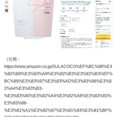
（引用：
https://www.amazon.co.jp/SULACOCO%EF%BC%88%E3
%82%B9%E3%83%A9%E3%82%B3%E3%82%B3%EF%
BC%89%E3%83%97%E3%83%AD%E3%83%86%E3%8
2%A4%E3%83%B3-
%E3%83%80%E3%82%A4%E3%82%A8%E3%83%83%
E3%83%88-
%E3%81%A1%E3%82%87%E3%81%93%E3%81%BF%