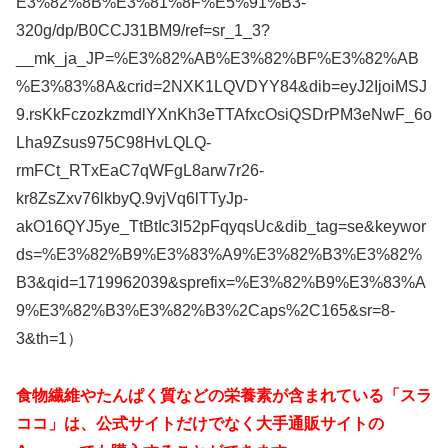
E3%82%8B%E3%81%8F%E5%91%B3-
320g/dp/B0CCJ31BM9/ref=sr_1_3?
__mk_ja_JP=%E3%82%AB%E3%82%BF%E3%82%AB
%E3%83%8A&crid=2NXK1LQVDYY84&dib=eyJ2IjoiMSJ
9.rsKkFczozkzmdlYXnKh3eTTAfxcOsiQSDrPM3eNwF_6o
Lha9Zsus975C98HvLQLQ-
rmFCt_RTxEaC7qWFgL8arw7r26-
kr8ZsZxv76lkbyQ.9vjVq6lTTyJp-
akO16QYJ5ye_TtBtIc3l52pFqyqsUc&dib_tag=se&keywor
ds=%E3%82%B9%E3%83%A9%E3%82%B3%E3%82%
B3&qid=1719962039&sprefix=%E3%82%B9%E3%83%A
9%E3%82%B3%E3%82%B3%2Caps%2C165&sr=8-
3&th=1）
食物繊維やたんぱく質などの栄養素が含まれている「スラ
ココ」は
、公式サイトだけでなく大手通販サイトの