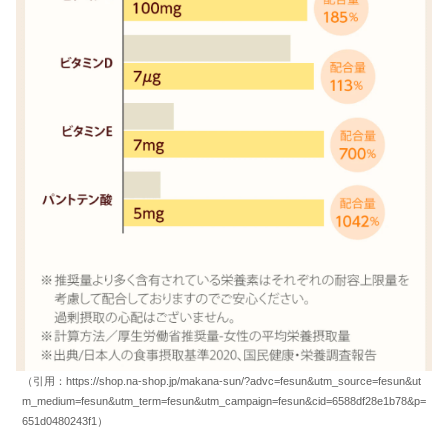
（引用：https://shop.na-shop.jp/makana-sun/?advc=fesun&utm_source=fesun&ut
m_medium=fesun&utm_term=fesun&utm_campaign=fesun&cid=6588df28e1b78&p=
651d0480243f1）