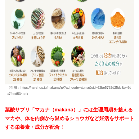
（引用：https://na-shop.jp/makana/lp/?ad_code=abma&cid=62be5782d25dc&p=5d
a7feed534ad）
葉酸サプリ「マカナ（makana）」には生理周期を整える
マカや、体を内側から温めるショウガなど妊活をサポート
する栄養素・成分が配合！