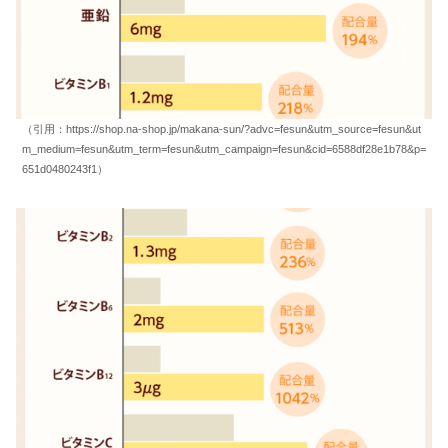
（引用：https://shop.na-shop.jp/makana-sun/?advc=fesun&utm_source=fesun&ut
m_medium=fesun&utm_term=fesun&utm_campaign=fesun&cid=6588df28e1b78&p=
651d0480243f1）