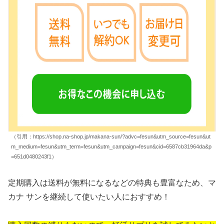
（引用：https://shop.na-shop.jp/makana-sun/?advc=fesun&utm_source=fesun&ut
m_medium=fesun&utm_term=fesun&utm_campaign=fesun&cid=6587cb31964da&p
=651d0480243f1）
定期購入は送料が無料になるなどの特典も豊富なため、マ
カナ サンを継続して使いたい人におすすめ！