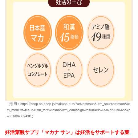
（引用：https://shop.na-shop.jp/makana-sun/?advc=fesun&utm_source=fesun&ut
m_medium=fesun&utm_term=fesun&utm_campaign=fesun&cid=6587cb31964da&p
=651d0480243f1）
妊活葉酸サプリ「マカナ サン」は妊活をサポートする葉