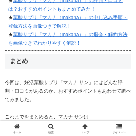
★
葉酸サプリ「マカナ（makana）」の評判・口コミ
は？おすすめポイントもまとめてみた！
★
葉酸サプリ「マカナ（makana）」の申し込み手順・
登録方法を画像つきで解説！
★
葉酸サプリ「マカナ（makana）」の退会・解約方法
を画像つきでわかりやすく解説！
まとめ
今回は、妊活葉酸サプリ「マカナ サン」にはどんな評
判・口コミがあるのか、おすすめポイントもあわせて調べ
てみました。
これまでをまとめると、マカナ サンは
ホーム
検索
トップ
サイドバー
妊活をサポートする葉酸・ビタミン・ミネラルなど