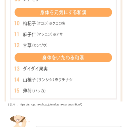
（引用：https://shop.na-shop.jp/makana-sun/nutrition/）