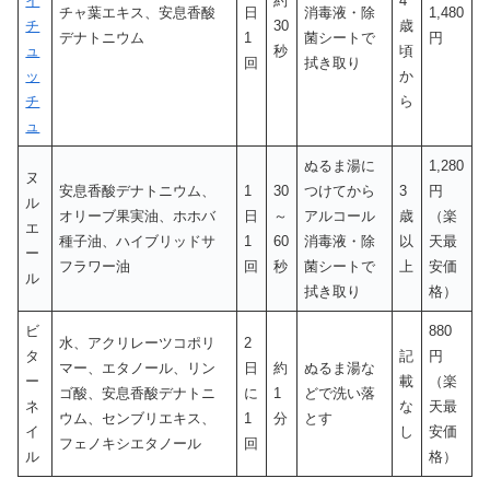
イ
約
4
チャ葉エキス、安息香酸
日
消毒液・除
1,480
チ
30
歳
デナトニウム
1
菌シートで
円
ュ
秒
頃
回
拭き取り
ッ
か
チ
ら
ュ
ぬるま湯に
1,280
ヌ
安息香酸デナトニウム、
1
30
つけてから
3
円
ル
オリーブ果実油、ホホバ
日
～
アルコール
歳
（楽
エ
種子油、ハイブリッドサ
1
60
消毒液・除
以
天最
ー
フラワー油
回
秒
菌シートで
上
安価
ル
拭き取り
格）
ビ
880
水、アクリレーツコポリ
2
タ
記
円
マー、エタノール、リン
日
約
ぬるま湯な
ー
載
（楽
ゴ酸、安息香酸デナトニ
に
1
どで洗い落
ネ
な
天最
ウム、センブリエキス、
1
分
とす
イ
し
安価
フェノキシエタノール
回
ル
格）