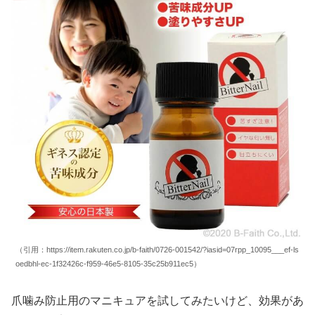
（引用：https://item.rakuten.co.jp/b-faith/0726-001542/?iasid=07rpp_10095___ef-ls
oedbhl-ec-1f32426c-f959-46e5-8105-35c25b911ec5）
爪噛み防止用のマニキュアを試してみたいけど、効果があ