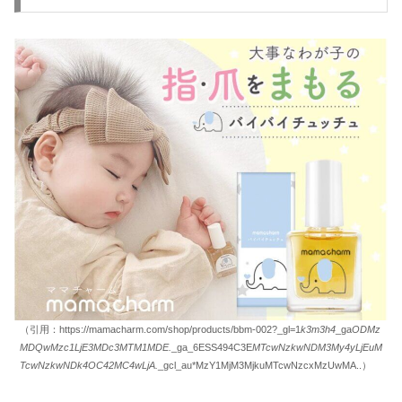
（引用：https://mamacharm.com/shop/products/bbm-002?_gl=1
k3m3h4
_ga
ODMz
MDQwMzc1LjE3MDc3MTM1MDE.
_ga_6ESS494C3E
MTcwNzkwNDM3My4yLjEuM
TcwNzkwNDk4OC42MC4wLjA.
_gcl_au*MzY1MjM3MjkuMTcwNzcxMzUwMA..）