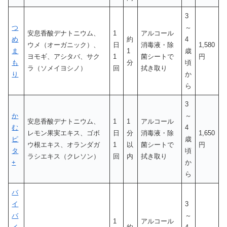
3
つ
～
安息香酸デナトニウム、
1
アルコール
め
約
4
ウメ（オーガニック）、
日
消毒液・除
1,580
ま
1
歳
ヨモギ、アシタバ、サク
1
菌シートで
円
も
分
頃
ラ（ソメイヨシノ）
回
拭き取り
り
か
ら
3
か
～
安息香酸デナトニウム、
1
1
アルコール
む
4
レモン果実エキス、ゴボ
日
分
消毒液・除
1,650
ピ
歳
ウ根エキス、オランダガ
1
以
菌シートで
円
タ
頃
ラシエキス（クレソン）
回
内
拭き取り
+
か
ら
バ
イ
3
バ
～
1
アルコール