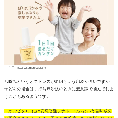
（引用：https://kamupita.plus/）
爪噛みというとストレスが原因という印象が強いですが、
子どもの場合は手持ち無沙汰のときに無意識で噛んでしま
うこともあるようです。
「かむピタ+」には安息香酸デナトニウムという苦味成分