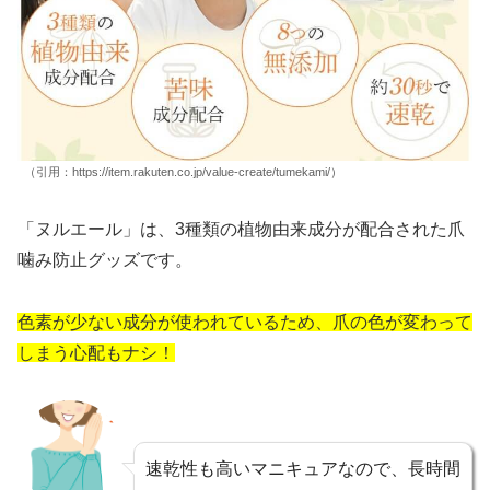
（引用：https://item.rakuten.co.jp/value-create/tumekami/）
「ヌルエール」は、3種類の植物由来成分が配合された爪
噛み防止グッズです。
色素が少ない成分が使われているため、爪の色が変わって
しまう心配もナシ！
速乾性も高いマニキュアなので、長時間