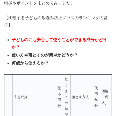
特徴やポイントをまとめてみました。
【比較する子どもの爪噛み防止グッズのランキングの基
準】
子どものにも安心して使うことができる成分かどう
か？
使い方や落とすのが簡単かどうか？
何歳から使えるか？
乾
く
塗
使
ま
価格
る
用
主な成分
で
落とす方法
（税
回
年
の
込）
数
齢
時
間