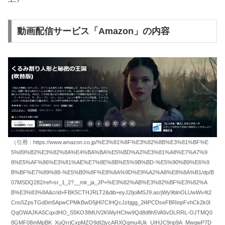
動画配信サービス「Amazon」の内容
（引用：https://www.amazon.co.jp/%E3%81%8F%E3%82%8B%E3%81%BF%E
5%89%B2%E3%82%8A%E4%BA%BA%E5%BD%A2%E3%81%A8%E7%A7%9
8%E5%AF%86%E3%81%AE%E7%8E%8B%E5%9B%BD-%E5%90%B9%E6%9
B%BF%E7%89%88-%E5%B0%8F%E8%8A%9D%E9%A2%A8%E8%8A%B1/dp/B
07MSDQ282/ref=sr_1_2?__mk_ja_JP=%E3%82%AB%E3%82%BF%E3%82%A
B%E3%83%8A&crid=FBK5CTHJRLT2&dib=eyJ2IjoiMSJ9.asrjWy9blnOLUwWv4t2
Cns5ZpsTGd0m5ApwCPMkBwD5jHl7CIHQcJzbjgg_2l4PCDseFBRinpFvhCk2k0I
QqOWAJKASCqxdHO_S5KO3IMUV2KWiyHChw9Qd8dfih5VA5vDLRRL-OJTMQ0
8GMF08mMpBK_XuQrrjCxpMZO9dI2jycARXQqmu4Uk_UIHJC9np9A_MwqwP7D