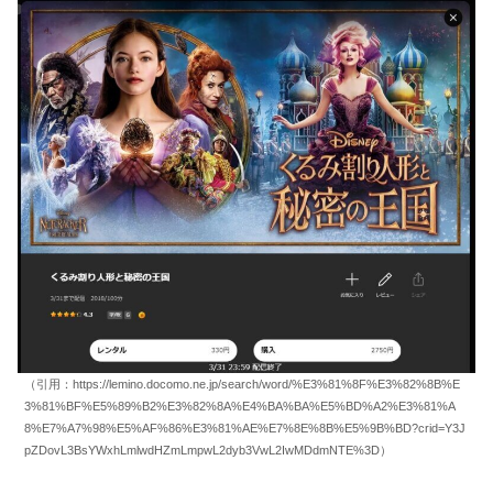
（引用：https://lemino.docomo.ne.jp/search/word/%E3%81%8F%E3%82%8B%E
3%81%BF%E5%89%B2%E3%82%8A%E4%BA%BA%E5%BD%A2%E3%81%A
8%E7%A7%98%E5%AF%86%E3%81%AE%E7%8E%8B%E5%9B%BD?crid=Y3J
pZDovL3BsYWxhLmlwdHZmLmpwL2dyb3VwL2IwMDdmNTE%3D）