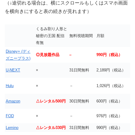
（↓途切れる場合は、横にスクロールもしくはスマホ画面
を横向きにすると表の続きが見れます）
くるみ割り人形と
秘密の王国 配信
無料視聴期間
月額
有無
Disney+ (ディ
◎見放題作品
–
990円（税込）
ズニープラス)
U-NEXT
×
31日間無料
2,189円（税込）
Hulu
×
－
1,026円（税込）
Amazon
△レンタル500円
30日間無料
600円（税込）
FOD
×
－
976円（税込）
Lemino
△レンタル330円
31日間無料
990円（税込）