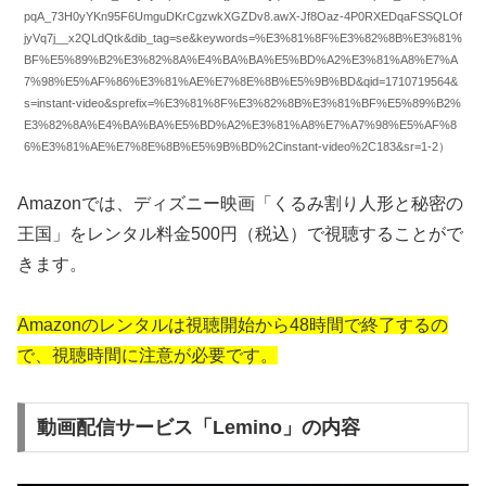
pqA_73H0yYKn95F6UmguDKrCgzwkXGZDv8.awX-Jf8Oaz-4P0RXEDqaFSSQLOf
jyVq7j__x2QLdQtk&dib_tag=se&keywords=%E3%81%8F%E3%82%8B%E3%81%
BF%E5%89%B2%E3%82%8A%E4%BA%BA%E5%BD%A2%E3%81%A8%E7%A
7%98%E5%AF%86%E3%81%AE%E7%8E%8B%E5%9B%BD&qid=1710719564&
s=instant-video&sprefix=%E3%81%8F%E3%82%8B%E3%81%BF%E5%89%B2%
E3%82%8A%E4%BA%BA%E5%BD%A2%E3%81%A8%E7%A7%98%E5%AF%8
6%E3%81%AE%E7%8E%8B%E5%9B%BD%2Cinstant-video%2C183&sr=1-2）
Amazonでは、ディズニー映画「くるみ割り人形と秘密の
王国」をレンタル料金500円（税込）で視聴することがで
きます。
Amazonのレンタルは視聴開始から48時間で終了するの
で、視聴時間に注意が必要です。
動画配信サービス「Lemino」の内容