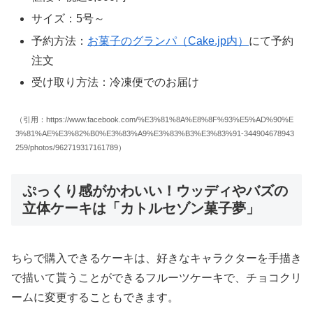
サイズ：5号～
予約方法：
お菓子のグランパ（Cake.jp内）
にて予約
注文
受け取り方法：冷凍便でのお届け
（引用：https://www.facebook.com/%E3%81%8A%E8%8F%93%E5%AD%90%E
3%81%AE%E3%82%B0%E3%83%A9%E3%83%B3%E3%83%91-344904678943
259/photos/962719317161789）
ぷっくり感がかわいい！ウッディやバズの
立体ケーキは「カトルセゾン菓子夢」
ちらで購入できるケーキは、好きなキャラクターを手描き
で描いて貰うことができるフルーツケーキで、チョコクリ
ームに変更することもできます。