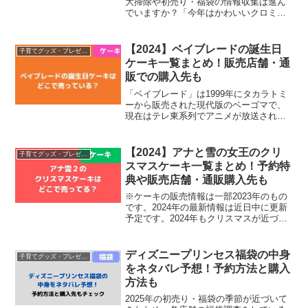
大掃除や初売り・福袋の情報収集は進ん
でいますか？「今年はかわいいクロミち
ゃんの福袋を手に入れたい！」と思って
いても、お店の情報を一つひとつ探すの
は大変ですよね…。そこで今回は、2025
【2024】ベイブレードの誕生日
子育てグッズ・プレゼント
年のクロミちゃん...
ケーキ一覧まとめ！販売店舗・通
販での購入先も
「ベイブレード」は1999年にタカラトミ
ーから販売された現代版のベーゴマで、
現在はテレ東系列でアニメが放送されて
います。子どもだけでなく大人からの人
気も高く、2024年12月にはベイブレード
の国際大会も開催予定！現在テレビ東京
【2024】アナと雪の女王のクリ
子育てグッズ・プレゼント
系でアニメが放...
スマスケーキ一覧まとめ！予約特
典や販売店舗・通販購入先も
※ケーキの販売情報は一部2023年のもの
です。2024年の最新情報は近日中に更新
予定です。2024年もクリスマスが近づい
てきましたが、皆さんどのクリスマスケ
ーキを購入するか決まりましたか？今年
は子どもが好きなアナ雪のクリスマスケ
ディズニープリンセス福袋の中身
子育てグッズ・プレゼント
ーキにしよう...
をネタバレ予想！予約方法と購入
方法も
2025年の初売り・福袋の季節が近づいて