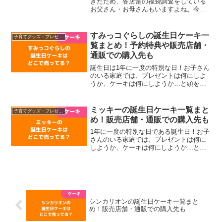
きたため、各店舗の福袋調査をしている
お父さん・お母さんもいますよね。今年
は子どもが憧れるディズニープリンセス
の福袋を購入して、嬉しい気持ちで新し
い年をスタートさせたいという人も多い
すみっコぐらしの誕生日ケーキ一
子育てグッズ・プレゼント
ハズ！そこで今回は、...
覧まとめ！予約特典や販売店舗・
通販での購入先も
誕生日は1年に一度の特別な日！お子さん
のいる家庭では、プレゼントは何にしよ
うか、ケーキは何にしようか…と頭を悩
ませているのではないでしょうか？今年
はすみっコぐらしの誕生日ケーキにしよ
うかな。いくらかな？予約・購入特典っ
ミッキーの誕生日ケーキ一覧まと
子育てグッズ・プレゼント
てどんな内容かな？と気...
め！販売店舗・通販での購入先も
1年に一度の特別な日である誕生日！お子
さんのいる家庭では、プレゼントは何に
しようか、ケーキは何にしようか…と頭
を悩ませているのではないでしょうか？
今年はミッキーの誕生日ケーキにしよう
かな。いくらかな？予約・購入特典って
どんな内容かな？と気に...
シンカリオンの誕生日ケーキ一覧まと
め！販売店舗・通販での購入先も