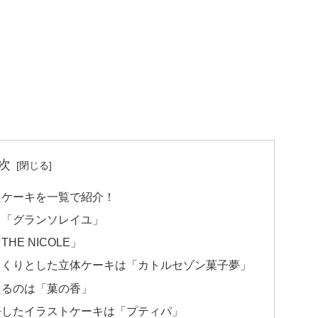
次
日ケーキを一覧で紹介！
！「グランソレイユ」
E NICOLE」
っくりとした立体ケーキは「カトルセゾン菓子夢」
えるのは「菓の香」
去したイラストケーキは「プティパ」