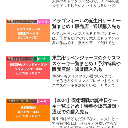
人気のキャラクターなので、2025年の福
袋をゲットしたいという人も多いハズ！
そこで今回は、2025年のドラえもん福袋
の中身を過去のデータからネタバレ予想
してみました！福袋の予約・購入方法に
ドラゴンボールの誕生日ケーキ一
子育てグッズ・プレゼント
ついて紹介してい...
覧まとめ！販売店・通販購入先も
今でも根強い人気のあるドラゴンボール
は、子どもだけでなく大人にもファンの
多い作品です。漫画やアニメだけでなく
ゲームも販売されるほど人気なので、今
年の誕生日はドラゴンボールのケーキで
お祝いしたい人も多いのではないでしょ
東京卍リベンジャーズのクリスマ
子育てグッズ・プレゼント
うか。そこで今回は、ドラ...
スケーキ一覧まとめ！予約特典や
販売店舗・通販購入先も
2024年もクリスマスが近づいてきて、
「そろそろクリスマスプレゼントやクリ
スマスケーキを決めたいな」と考えてい
ませんか？クリスマスケーキにぴったり
なのが、完結後も人気が続いている「東
京卍リベンジャーズ」のケーキ！そこで
【2024】呪術廻戦の誕生日ケー
子育てグッズ・プレゼント
今回は、東京リベンジャ...
キ一覧まとめ！特典や販売店舗・
通販での購入先も
誕生日は子どもだけでなく、大人にとっ
ても特別な1日！せっかくお祝いするな
ら、子どもや家族、友達の好きな作品・