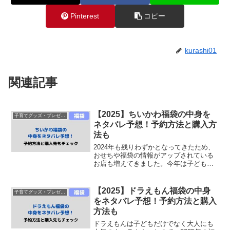
Pinterest
コピー
kurashi01
関連記事
【2025】ちいかわ福袋の中身を
子育てグッズ・プレゼント
ネタバレ予想！予約方法と購入方
法も
2024年も残りわずかとなってきたため、
おせちや福袋の情報がアップされている
お店も増えてきました。今年は子どもだ
けでなく大人にも人気の「ちいかわ」の
福袋をゲットしたいと思っている人も多
いハズ！そこで今回は、2025年のちいか
【2025】ドラえもん福袋の中身
子育てグッズ・プレゼント
わ福袋の中身をネ...
をネタバレ予想！予約方法と購入
方法も
ドラえもんは子どもだけでなく大人にも