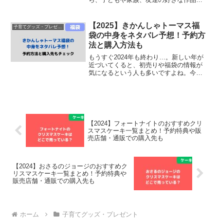
キャラクターのケーキで盛り上がりたい
ですよね。そこで今回は、呪術廻戦のお
すすめ誕生日ケーキを一覧でまとめてみ
【2025】きかんしゃトーマス福
子育てグッズ・プレゼント
ました！販売店舗・通販で...
袋の中身をネタバレ予想！予約方
法と購入方法も
もうすぐ2024年も終わり…。新しい年が
近づいてくると、初売りや福袋の情報が
気になるという人も多いですよね。今回
は、2025年のきかんしゃトーマス福袋の
中身をネタバレ予想し、予約方法と購入
方法についてまとめてみました。結論か
ら言うと、202...
【2024】フォートナイトのおすすめクリ
スマスケーキ一覧まとめ！予約特典や販
売店舗・通販での購入先も
【2024】おさるのジョージのおすすめク
リスマスケーキ一覧まとめ！予約特典や
販売店舗・通販での購入先も
ホーム
子育てグッズ・プレゼント