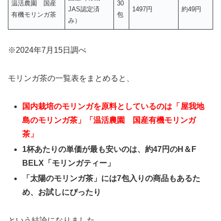
温活農園 国産
30
JAS認定済
1497円
約49円
有機モリンガ茶
包
み）
※2024年7月15日調べ
モリンガ茶の一覧表をまとめると、
国内栽培のモリンガを原料としているのは「
屋我地
島のモリンガ茶」「温活農園 国産有機モリンガ
茶」
1杯あたりの単価が最も安いのは、約47円のH＆F
BELX「モリンガティー」
「太陽のモリンガ茶」には7包入りの商品もあるた
め、お試しにぴったり
という結論になりました。