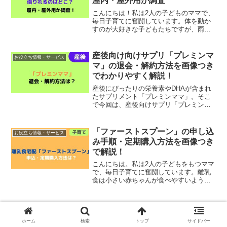
屋内・屋外用か調査
こんにちは！私は2人の子どものママで、
毎日子育てに奮闘しています。体を動か
すのが大好きな子どもたちですが、雨の
日は家の中で退屈している様子…。そこ
で今回は、おもちゃレンタルでジャング
ルジム・滑り台が借りられるサービスに
産後向け向けサプリ「プレミンマ
お役立ち情報・サービス
ついてまとめてみました...
マ」の退会・解約方法を画像つき
でわかりやすく解説！
産後にぴったりの栄養素やDHAが含まれ
たサプリメント「プレミンママ」。そこ
で今回は、産後向けサプリ「プレミンマ
マ」の退会・解約方法を画像つきでわか
りやすく解説します！具体的な退会・解
約の手続きは、 プレミンママ公式サイト
「ファーストスプーン」の申し込
お役立ち情報・サービス
にアクセス 電話・メ...
み手順・定期購入方法を画像つき
で解説！
こんにちは。私は2人の子どもをもつママ
で、毎日子育てに奮闘しています。離乳
食は小さい赤ちゃんが食べやすいよう、
柔らかく煮て裏ごししたり、すりつぶし
たりしなければなりません。私自身も子
どもが小さいときに離乳食作りを経験し
ていますが、赤ちゃんの...
ホーム
検索
トップ
サイドバー