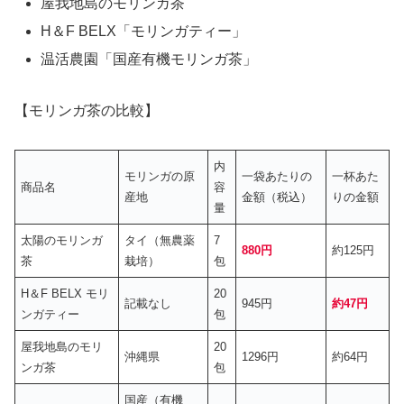
屋我地島のモリンガ茶
H＆F BELX「モリンガティー」
温活農園「国産有機モリンガ茶」
【モリンガ茶の比較】
内
モリンガの原
一袋あたりの
一杯あた
商品名
容
産地
金額（税込）
りの金額
量
太陽のモリンガ
タイ（無農薬
7
880円
約125円
茶
栽培）
包
H＆F BELX モリ
20
記載なし
945円
約47円
ンガティー
包
屋我地島のモリ
20
沖縄県
1296円
約64円
ンガ茶
包
国産（有機