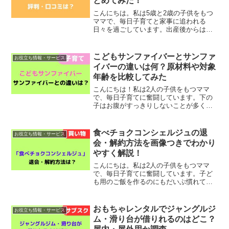
とめてみた！
こんにちは。私は5歳と2歳の子供をもつ
ママで、毎日子育てと家事に追われる
日々を過ごしています。出産後からは子
ども中心の生活になるため、ゆっくり体
を休めることができないという悩みを抱
えています。そんなときに見つけたの
こどもサンファイバーとサンファ
お役立ち情報・サービス
が、毎日の元気をサポートす...
イバーの違いは何？原材料や対象
年齢を比較してみた
こんにちは！私は2人の子供をもつママ
で、毎日子育てに奮闘しています。下の
子はお腹がすっきりしないことが多く、
顔を真っ赤にして泣きながら辛そうにし
ていることも…。そんなときに見つけた
のが、水溶性食物繊維がたっぷり配合さ
食べチョクコンシェルジュの退
お役立ち情報・サービス
れている「こどもサンファ...
会・解約方法を画像つきでわかり
やすく解説！
こんにちは。私は2人の子供をもつママ
で、毎日子育てに奮闘しています。子ど
も用のご飯を作るのにもだいぶ慣れてき
ましたが、最近はできるだけ新鮮で栄養
豊富な野菜を食べさせてあげたいと思う
ようになりました。そんなときに見つけ
おもちゃレンタルでジャングルジ
お役立ち情報・サービス
たのが、新鮮な旬の野菜を...
ム・滑り台が借りれるのはどこ？