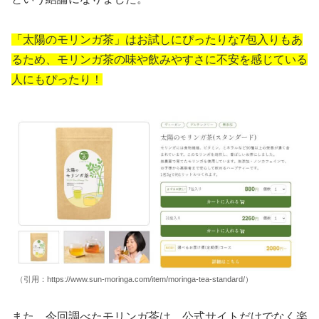
「太陽のモリンガ茶」はお試しにぴったりな7包入りもあ
るため、モリンガ茶の味や飲みやすさに不安を感じている
人にもぴったり！
（引用：https://www.sun-moringa.com/item/moringa-tea-standard/）
また、今回調べたモリンガ茶は、公式サイトだけでなく楽